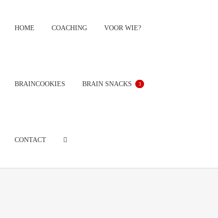
Ga
naar
HOME
COACHING
VOOR WIE?
inhoud
BRAINCOOKIES
BRAIN SNACKS
3
CONTACT