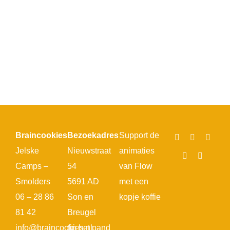
Braincookies
Bezoekadres
Support de
Jelske
Nieuwstraat
animaties
Camps –
54
van Flow
Smolders
5691 AD
met een
06 – 28 86
Son en
kopje koffie
81 42
Breugel
info@braincookies.nl
(in het pand