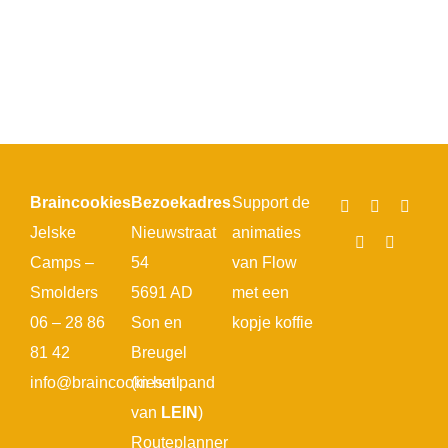
Braincookies
Bezoekadres
Support de
Jelske
Nieuwstraat
animaties
Camps –
54
van Flow
Smolders
5691 AD
met een
06 – 28 86
Son en
kopje koffie
81 42
Breugel
info@braincookies.nl
(in het pand
van
LEIN
)
Routeplanner