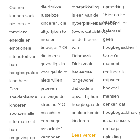
opmerking:
overprikkeling
die drukke
Ouders
“Hier op het
is een van de
rusteloze
kunnen vaak
VMBO zitten
hyperprikkelbaarheden
kinderen, die
niet om de
helemaal
(overexcitabilities)
altijd lijken te
tomeloze
geen
uit de theorie
moeten
energie en
hoogbegaafden!”
van
bewegen? Of
emotionele
Op zo’n
Dabrowski.
die intens
intensiteit van
moment
Dit is vaak
gevoelig zijn
hun
realiseer ik
het eerste
voor geluid of
hoogbegaafde
mij weer
‘ongewone’
niets willen
kind heen.
hoeveel
dat ouders
proeven
Deze
mensen
opvalt bij hun
vanwege de
sneldenkende
denken dat
hoogbegaafde
structuur? Of
kinderen
hoogbegaafdheid g
sneldenkende
misschien
sponzen alle
is aan succes
kinderen.
een mega
informatie uit
en hoge
associatief
hun
Lees verder
opleiding.
vermogen
omgeving op