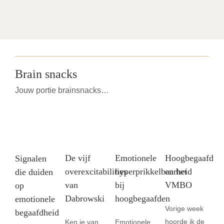
Brain snacks
Jouw portie brainsnacks…
Emotionele
De vijf
Hoogbegaafd
Signalen
hyperprikkelbaarheid
overexcitabilities
en het
die duiden
bij
van
VMBO
op
hoogbegaafden
Dabrowski
emotionele
Vorige week
begaafdheid
hoorde ik de
Emotionele
Ken je van