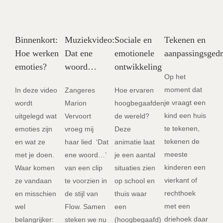
Binnenkort:
Muziekvideo:
Sociale en
Tekenen en
Hoe werken
Dat ene
emotionele
aanpassingsged
emoties?
woord…
ontwikkeling
Op het
moment dat
In deze video
Zangeres
Hoe ervaren
je vraagt een
wordt
Marion
hoogbegaafden
kind een huis
uitgelegd wat
Vervoort
de wereld?
te tekenen,
emoties zijn
vroeg mij
Deze
tekenen de
en wat ze
haar lied ‘Dat
animatie laat
meeste
met je doen.
ene woord…’
je een aantal
kinderen een
Waar komen
van een clip
situaties zien
vierkant of
ze vandaan
te voorzien in
op school en
rechthoek
en misschien
de stijl van
thuis waar
met een
wel
Flow. Samen
een
driehoek daar
belangrijker:
steken we nu
(hoogbegaafd)