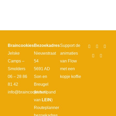
Braincookies
Bezoekadres
Support de
Jelske
Nieuwstraat
animaties
Camps –
54
van Flow
Smolders
5691 AD
met een
06 – 28 86
Son en
kopje koffie
81 42
Breugel
info@braincookies.nl
(in het pand
van
LEIN
)
Routeplanner
bezoekadres