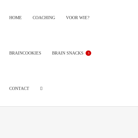
Ga
naar
HOME
COACHING
VOOR WIE?
inhoud
BRAINCOOKIES
BRAIN SNACKS
3
CONTACT