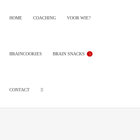
Ga
naar
HOME
COACHING
VOOR WIE?
inhoud
BRAINCOOKIES
BRAIN SNACKS
3
CONTACT