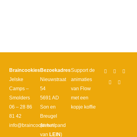
Braincookies
Bezoekadres
Support de
Jelske
Nieuwstraat
animaties
Camps –
54
van Flow
Smolders
5691 AD
met een
06 – 28 86
Son en
kopje koffie
81 42
Breugel
info@braincookies.nl
(in het pand
van
LEIN
)