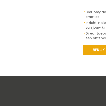
Leer omgaa
emoties
Inzicht in d
van jouw ki
Direct toep
een ontspan
BEKIJK
er te maken. Met jouw toestemming verwerken we gegevens zoa