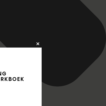
Close
this
module
NG
ERKBOEK