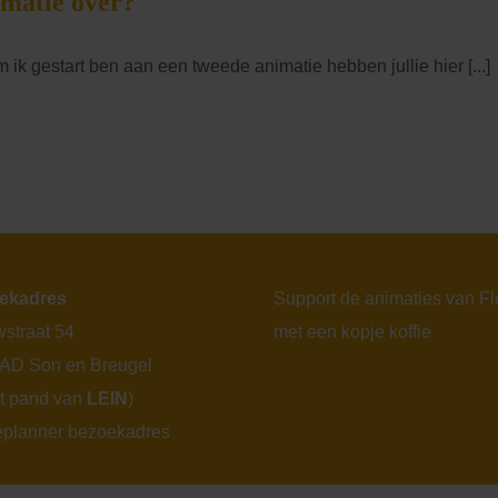
imatie over?
k gestart ben aan een tweede animatie hebben jullie hier [...]
ekadres
Support de animaties van F
straat 54
met een kopje koffie
 AD Son en Breugel
et pand van
LEIN
)
eplanner bezoekadres