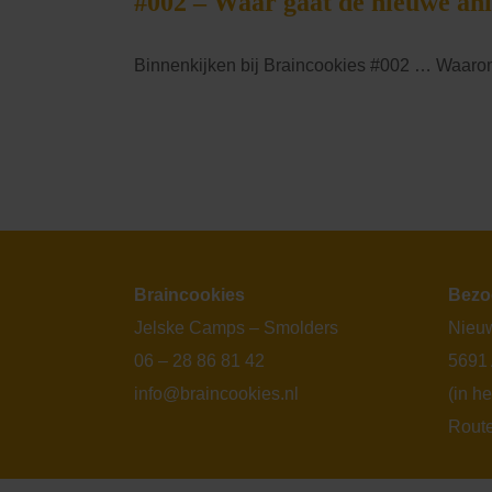
#002 – Waar gaat de nieuwe an
Binnenkijken bij Braincookies #002 … Waarom i
Braincookies
Bezo
Jelske Camps – Smolders
Nieuw
06 – 28 86 81 42
5691
info@braincookies.nl
(in h
Rout