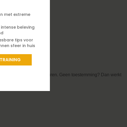
n met extreme
e intense beleving
nd
asbare tips voor
nen sfeer in huis
 TRAINING
ls surfgedrag en voorkeuren. Geen toestemming? Dan werkt