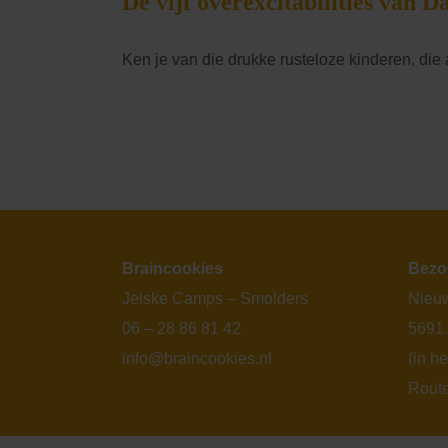
De vijf overexcitabilities van 
Ken je van die drukke rusteloze kinderen, die a
Braincookies
Bezo
Jelske Camps – Smolders
Nieuw
06 – 28 86 81 42
5691
info@braincookies.nl
(in h
Rout