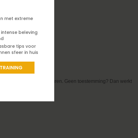
n met extreme
e intense beleving
nd
asbare tips voor
nen sfeer in huis
 TRAINING
ls surfgedrag en voorkeuren. Geen toestemming? Dan werkt