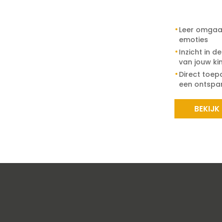
Leer omgaa
emoties
Inzicht in d
van jouw ki
Direct toep
een ontspan
BEKIJK
er te maken. Met jouw toestemming verwerken we gegevens zoa