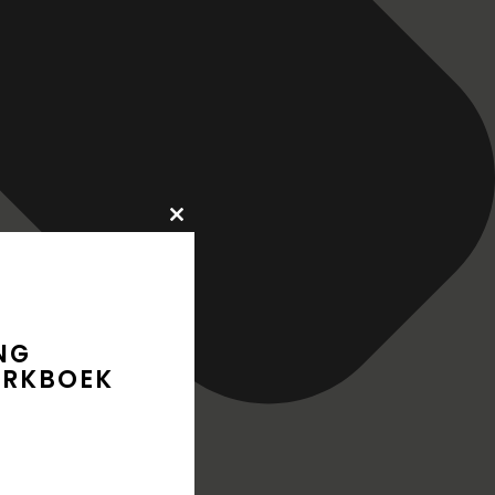
Close
this
module
NG
ERKBOEK