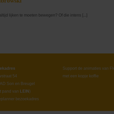
Dabrowski
ltijd lijken te moeten bewegen? Of die intens [...]
ekadres
Support de animaties van F
straat 54
met een kopje koffie
 AD Son en Breugel
et pand van
LEIN
)
eplanner bezoekadres