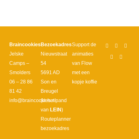
Braincookies
Bezoekadres
Support de
Jelske
Nieuwstraat
animaties
Camps –
54
van Flow
Smolders
5691 AD
met een
06 – 28 86
Son en
kopje koffie
81 42
Breugel
info@braincookies.nl
(in het pand
van
LEIN
)
Routeplanner
bezoekadres