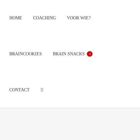
Ga
naar
HOME
COACHING
VOOR WIE?
inhoud
BRAINCOOKIES
BRAIN SNACKS
3
CONTACT