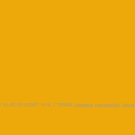
TW NL001691118B87 | KvK 17189494 |
algemene voorwaarden
|
priva
Close
this
module