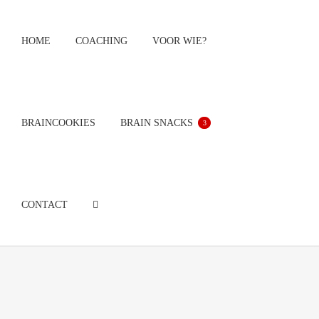
Ga
naar
HOME
COACHING
VOOR WIE?
inhoud
BRAINCOOKIES
BRAIN SNACKS
3
CONTACT