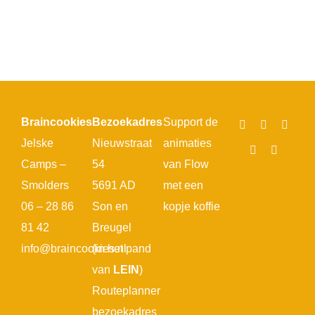
Braincookies
Bezoekadres
Support de
Jelske
Nieuwstraat
animaties
Camps –
54
van Flow
Smolders
5691 AD
met een
06 – 28 86
Son en
kopje koffie
81 42
Breugel
info@braincookies.nl
(in het pand
van
LEIN
)
Routeplanner
bezoekadres