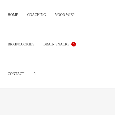
Ga
naar
HOME
COACHING
VOOR WIE?
inhoud
BRAINCOOKIES
BRAIN SNACKS
3
CONTACT