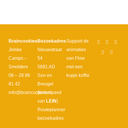
Braincookies
Bezoekadres
Support de
Jelske
Nieuwstraat
animaties
Camps –
54
van Flow
Smolders
5691 AD
met een
06 – 28 86
Son en
kopje koffie
81 42
Breugel
info@braincookies.nl
(in het pand
van
LEIN
)
Routeplanner
bezoekadres