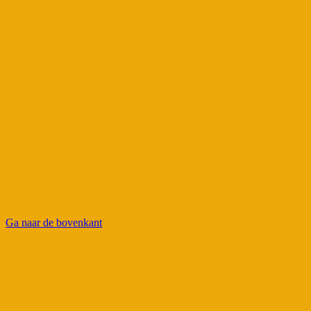
ONLINE TRAINING
MET WERKBOEK
Leer omgaan met extreme
emoties
Inzicht in de intense beleving van
jouw kind
Direct toepasbare tips voor een
ontspannen sfeer in huis
BEKIJK TRAINING
Ga naar de bovenkant