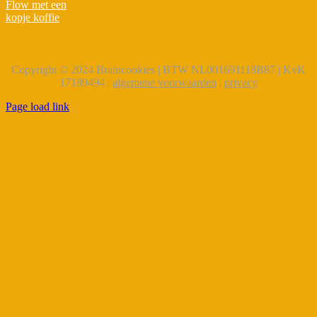
Flow met een
kopje koffie
Copyright © 2024 Braincookies | BTW NL001691118B87 | KvK
17189494 |
algemene voorwaarden
|
privacy
Page load link
Close
this
module