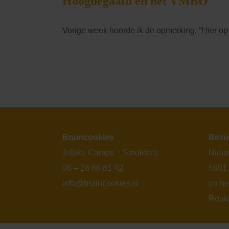
Hoogbegaafd en het VMBO
Vorige week hoorde ik de opmerking: “Hier op
Braincookies
Bezo
Jelske Camps – Smolders
Nieuw
06 – 28 86 81 42
5691
info@braincookies.nl
(in h
Rout