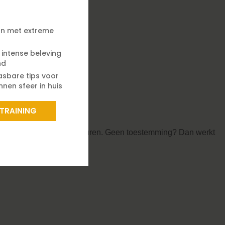
n met extreme
e intense beleving
nd
asbare tips voor
nen sfeer in huis
 TRAINING
ls surfgedrag en voorkeuren. Geen toestemming? Dan werkt