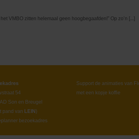
 het VMBO zitten helemaal geen hoogbegaafden!” Op zo’n [...]
ekadres
Support de animaties van F
straat 54
met een kopje koffie
 AD Son en Breugel
et pand van
LEIN
)
eplanner bezoekadres