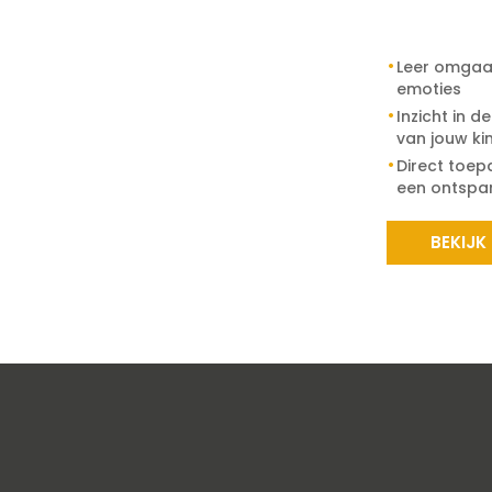
Leer omgaa
emoties
Inzicht in d
van jouw ki
Direct toep
een ontspan
BEKIJK
er te maken. Met jouw toestemming verwerken we gegevens zoa