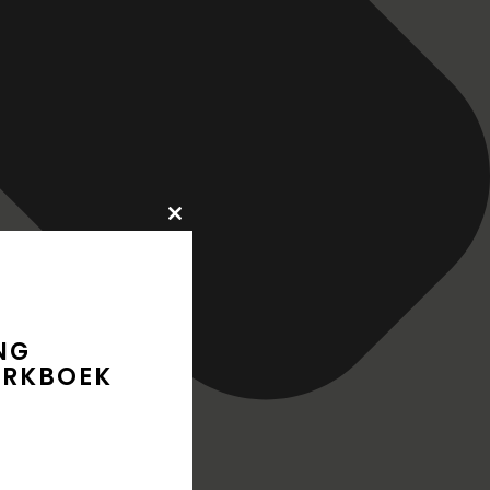
Close
this
module
NG
ERKBOEK