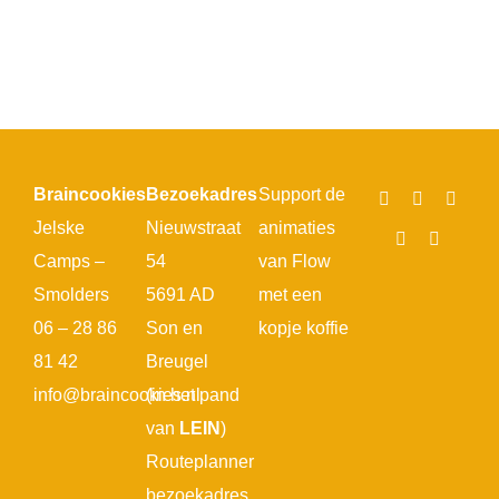
Braincookies
Bezoekadres
Support de
Jelske
Nieuwstraat
animaties
Camps –
54
van Flow
Smolders
5691 AD
met een
06 – 28 86
Son en
kopje koffie
81 42
Breugel
info@braincookies.nl
(in het pand
van
LEIN
)
Routeplanner
bezoekadres