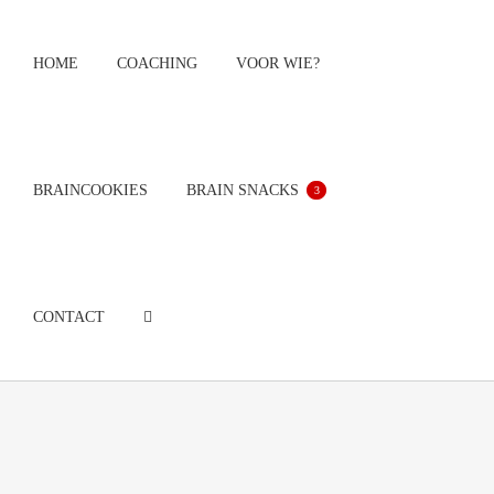
Ga
naar
HOME
COACHING
VOOR WIE?
inhoud
BRAINCOOKIES
BRAIN SNACKS
3
CONTACT