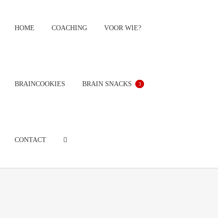
Ga
naar
HOME
COACHING
VOOR WIE?
inhoud
BRAINCOOKIES
BRAIN SNACKS
3
CONTACT