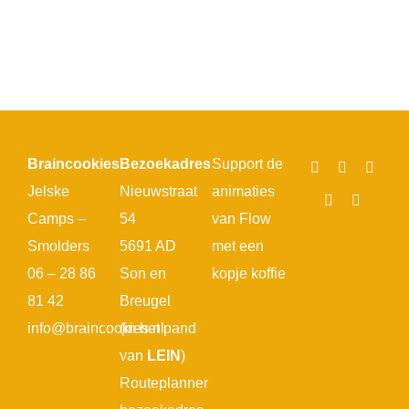
Braincookies
Bezoekadres
Support de
Jelske
Nieuwstraat
animaties
Camps –
54
van Flow
Smolders
5691 AD
met een
06 – 28 86
Son en
kopje koffie
81 42
Breugel
info@braincookies.nl
(in het pand
van
LEIN
)
Routeplanner