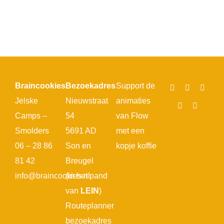
Braincookies
Bezoekadres
Support de
Jelske
Nieuwstraat
animaties
Camps –
54
van Flow
Smolders
5691 AD
met een
06 – 28 86
Son en
kopje koffie
81 42
Breugel
info@braincookies.nl
(in het pand
van
LEIN
)
Routeplanner
bezoekadres