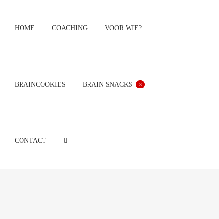
Ga
naar
HOME
COACHING
VOOR WIE?
inhoud
BRAINCOOKIES
BRAIN SNACKS
3
CONTACT