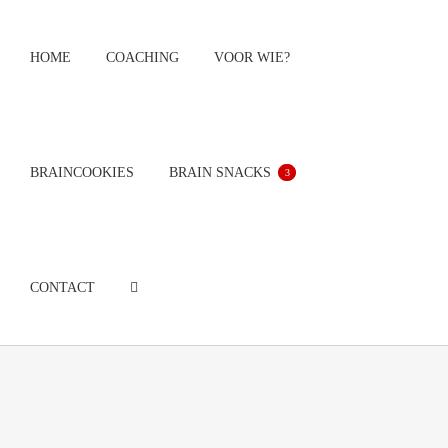
Ga
naar
HOME
COACHING
VOOR WIE?
inhoud
BRAINCOOKIES
BRAIN SNACKS
3
CONTACT