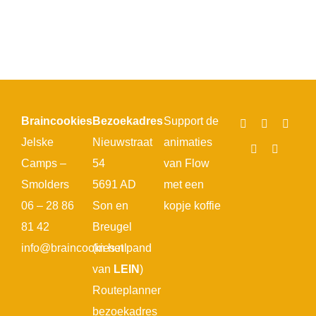
Braincookies
Bezoekadres
Support de
Jelske
Nieuwstraat
animaties
Camps –
54
van Flow
Smolders
5691 AD
met een
06 – 28 86
Son en
kopje koffie
81 42
Breugel
info@braincookies.nl
(in het pand
van
LEIN
)
Routeplanner
bezoekadres