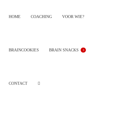
Ga
naar
HOME
COACHING
VOOR WIE?
inhoud
BRAINCOOKIES
BRAIN SNACKS
3
CONTACT