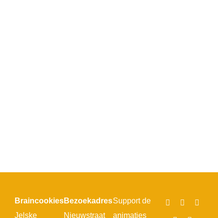
Braincookies
Bezoekadres
Support de
Jelske
Nieuwstraat
animaties